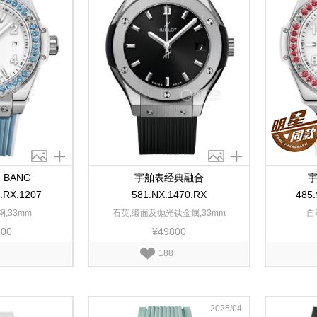
 BANG
宇舶表经典融合
宇
0.RX.1207
581.NX.1470.RX
485.
,33mm
石英,缎面及抛光钛金属,33mm
自
600
¥49800
188
2025/04