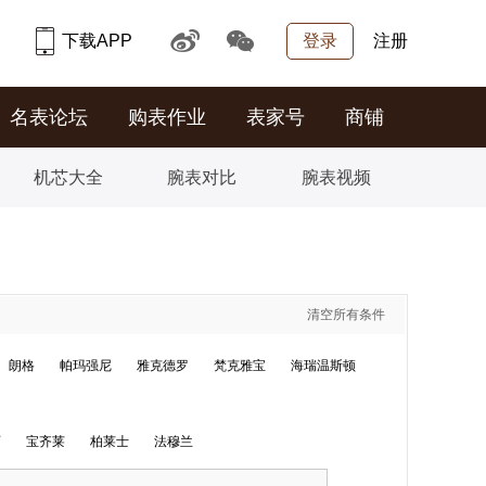
下载APP
登录
注册
名表论坛
购表作业
表家号
商铺
机芯大全
腕表对比
腕表视频
清空所有条件
朗格
帕玛强尼
雅克德罗
梵克雅宝
海瑞温斯顿
丽
宝齐莱
柏莱士
法穆兰