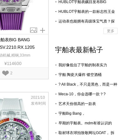
HUBLOT宇舶表瞩目发布BIG
BANG蓝宝石天蓝色腕表
HUBLOT宇舶表的一款标志性王金
腕表荣获红点设计大奖
运动表也能拥有高级珠宝气质？探
索宇舶表BIG BANG的另一面
更多
舶表BIG BANG
.SV.2210.RX.1205
宇舶表最新帖子
动机械,精钢,33mm
¥114600
我好像低估了宇舶的制表实力
2
宇舶 陶瓷大爆炸 镂空酒桶
? All Black，不只是黑色，而是一种
设计哲学。
Meca-10，你会选哪一款？?
2021/10
发布时间
艺术天份很高的一款表
宇舶Big Bang，
441.nx.1171.rx.1104
早期的宇舶表。mdm有谁认识的
取材球衣球拍致敬网坛GOAT， 拆
解宇舶德约科维奇专属腕表