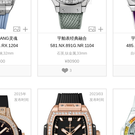
BANG灵魂
宇舶表经典融合
宇
B.RX.1204
581.NX.891G.NR.1104
485
,32mm
石英,钛金属,33mm
自
400
¥80900
3
2015年
2023/03
发布时间
发布时间