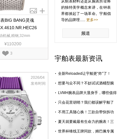
从制表材料还是从腕表所诠释
的独特美学概念来讲，在钟表
界都掀起了一场革命。宇舶倡
表BIG BANG灵魂
导的品牌理......
更多>>
SX.4610.NR.HEC26
频道
动机械,精钢,32mm
¥110200
3
宇舶表最新资讯
全新Reloaded让宇舶更“炸”了！
2026/04
想要与众不同？不妨试试酒桶型腕
发布时间
表
LVMH腕表品牌大显身手，哪些值得
关注？
只会花里胡哨？我们都误解宇舶了
不用工具随心换！三款自带快拆功
能的百搭高级腕表推荐
夏天就要戴最有生命力的腕表！三
款不同价位的绿色系腕表推荐
世界杯锋线王牌同款，姆巴佩专属
宇舶 BIG BANG 有多吸睛