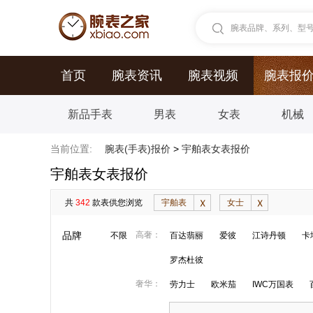
腕表品牌、系列、型号.
首页
腕表资讯
腕表视频
腕表报
新品手表
男表
女表
机械
当前位置:
腕表(手表)报价
>
宇舶表女表报价
宇舶表女表报价
共
342
款表供您浏览
宇舶表
女士
品牌
高奢：
不限
百达翡丽
爱彼
江诗丹顿
卡
罗杰杜彼
奢华：
劳力士
欧米茄
IWC万国表