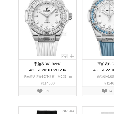
宇舶表BIG BANG
宇舶表BIG
485.SE.2010.RW.1204
485.SL.221
抛光精钢镶嵌36颗钻石，重0,33mm
自动机械,精钢
¥114600
¥114
329
14
2023/03