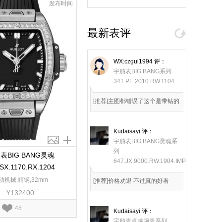
发布时间
最新表评
WX:czgui1994
评：
宇舶表BIG BANG系列
341.PE.2010.RW.1104
[推荐]主图都错误了这个是带钻的
Kudaisayi
评：
宇舶表BIG BANG灵魂系
列
表BIG BANG灵魂
647.JX.9000.RW.1904.IMP26
.SX.1170.RX.1204
动机械,精钢,32mm
[推荐]价格劝退 不过真的好看
¥132400
48
Kudaisayi
评：
宇舶表卓越腕表系列