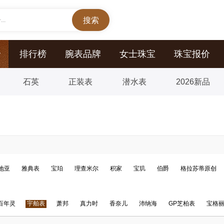
..
价
排行榜
腕表品牌
女士珠宝
珠宝报价
石英
正装表
潜水表
2026新品
地亚
雅典表
宝珀
理查米尔
积家
宝玑
伯爵
格拉苏蒂原创
百年灵
宇舶表
萧邦
真力时
香奈儿
沛纳海
GP芝柏表
宝格