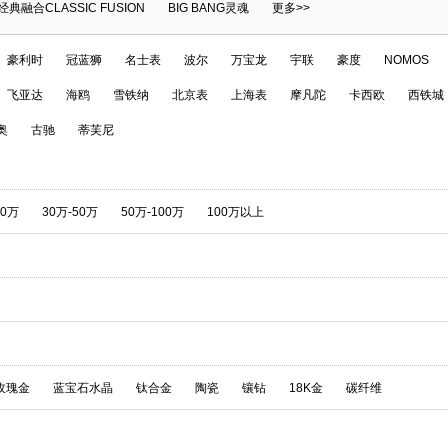
经典融合CLASSIC FUSION
BIG BANG灵魂
更多>>
豪利时
冠蓝狮
名士表
波尔
万宝龙
宇联
豪度
NOMOS
飞亚达
海鸥
雪铁纳
北京表
上海表
摩凡陀
卡西欧
西铁城
奥
古驰
蒂芙尼
30万
30万-50万
50万-100万
100万以上
玫瑰金
蓝宝石水晶
钛合金
陶瓷
镶钻
18K金
碳纤维