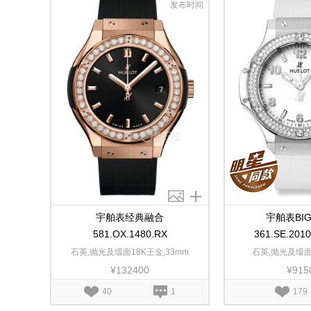
发布时间
宇舶表经典融合
宇舶表BIG
581.OX.1480.RX
361.SE.201
石英,抛光及缎面18K王金,33mm
石英,抛光及缎面
¥132400
¥915
40
1
179