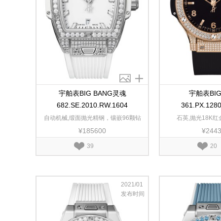
宇舶表BIG BANG灵魂
宇舶表BIG
682.SE.2010.RW.1604
361.PX.128
自动机械,缎面抛光精钢，镶嵌96颗钻
石英,抛光18K红
¥185600
¥244
石,32mm
39
20
2021/01
发布时间