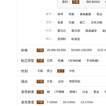
系列：
不限
BIG BANG
豪华：
浪琴
帝舵
泰格豪雅
雷达
亲民：
美度
天梭
精工
汉米尔顿
时尚：
爱马仕
斯沃琪
路易威登
迪
独立：
亚明时
欧瑞玺
价格
不限
20,000-50,000
50,000-150,000
15万-
机芯类型
不限
石英
机械
(
自动机械
手动机械
)
性别
不限
男士
女士
中性
场合
不限
正装
运动
明星同款
表壳材质
不限
钢
(
不锈钢
精钢
)
白金
黄金
表壳厚度
不限
7-10mm
10-13mm
13-17mm