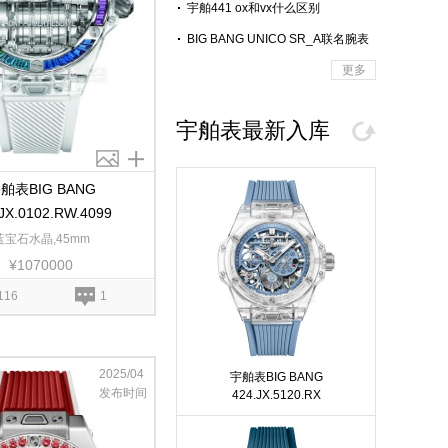
宇舶441 ox和vx什么区别
BIG BANG UNICO SR_A联名腕表
更多
宇舶表最新入库
舶表BIG BANG
.JX.0102.RW.4099
蓝宝石水晶,45mm
¥1070000
116
1
2025/04
宇舶表BIG BANG
发布时间
424.JX.5120.RX