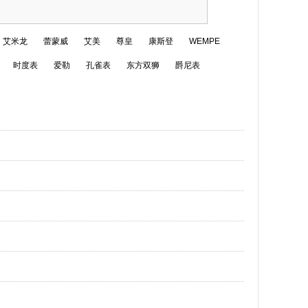
艾米龙
蕾蒙威
艾美
尊皇
康斯登
WEMPE
时度表
爱勒
孔雀表
东方双狮
爵尼表