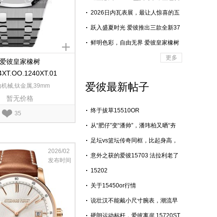
表新品大集合！
2026日内瓦表展，最让人惊喜的五
款女士腕表
跃入盛夏时光 爱彼推出三款全新37
毫米 皇家橡树离岸型自动上链计时
鲜明色彩，自由无界 爱彼皇家橡树
码表
离岸型三款42毫米自动上链计时码
更多
爱彼皇家橡树
表全新力作活力亮相
4XT.OO.1240XT.01
爱彼最新帖子
机械,钛金属,39mm
暂无价格
终于拔草15510OR
35
从“肥仔”变“潘帅”，潘玮柏又晒“夯
货”
足坛vs篮坛传奇同框，比起身高，
乔丹的专属爱彼腕表更稀缺
2026/02
意外之获的爱彼15703 法拉利老了
发布时间
还是法拉利
15202
关于15450or行情
说壮汉不能戴小尺寸腕表，潮流早
已改写规则
硬朗运动标杆，爱彼离岸 15720ST