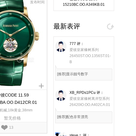
发布时间
15210BC.OO.A349KB.01
最新表评
777
评：
爱彼皇家橡树系列
26450ST.OO.1356ST.01-
B
[推荐]显示靓号数字
XB_RPDs1PCu
评：
彼CODE 11.59
爱彼皇家橡树离岸型系列
5BA.OO.D412CR.01
26420IO.OO.A402CA.01
机械,18k黄金,38mm
[推荐]配色非常漂亮
暂无价格
13
steve！
评：