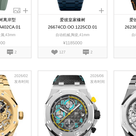
树离岸型
爱彼皇家橡树
爱
A402CA.01
26674CD.OO.1225CD.01
2623
属,43mm
自动机械,陶瓷,41mm
自
000
¥1185000
2
127
2
2026/02
2026/06
发布时间
发布时间