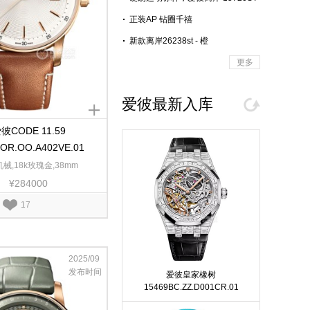
蓝盘腕表上手简评
正装AP 钻圈千禧
新款离岸26238st - 橙
更多
爱彼最新入库
彼CODE 11.59
0OR.OO.A402VE.01
械,18k玫瑰金,38mm
¥284000
17
2025/09
发布时间
爱彼皇家橡树
15469BC.ZZ.D001CR.01