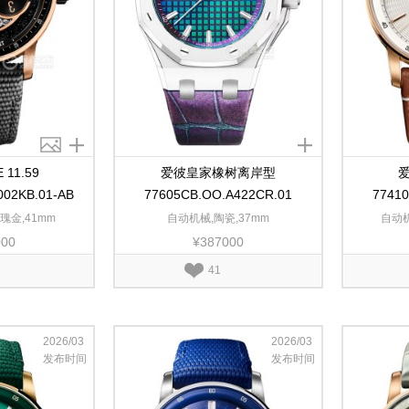
11.59
爱彼皇家橡树离岸型
爱
002KB.01-AB
77605CB.OO.A422CR.01
7741
瑰金,41mm
自动机械,陶瓷,37mm
自动机
000
¥387000
41
2026/03
2026/03
发布时间
发布时间