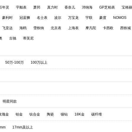
百年灵
宇舶表
萧邦
真力时
香奈儿
沛纳海
GP芝柏表
宝格
豪利时
冠蓝狮
名士表
波尔
万宝龙
宇联
豪度
NOMOS
飞亚达
海鸥
雪铁纳
北京表
上海表
摩凡陀
卡西欧
西铁城
奥
古驰
蒂芙尼
50万-100万
100万以上
明星同款
玫瑰金
铂金
钛合金
陶瓷
镶钻
18K金
碳纤维
7mm
17mm及以上