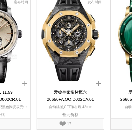
发布时间
发布时间
11.59
爱彼皇家橡树概念
爱
D002CR.01
26650FA.OO.D002CA.01
2666
搭配黑色陶瓷表壳中
自动机械,CFT碳材质,43mm
自动
价格
暂无价格
mm
17