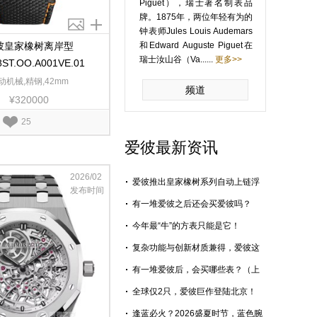
Piguet），瑞士著名制表品
牌。1875年，两位年轻有为的
钟表师Jules Louis Audemars
彼皇家橡树离岸型
和Edward Auguste Piguet在
瑞士汝山谷（Va......
更多>>
8ST.OO.A001VE.01
动机械,精钢,42mm
频道
¥320000
25
爱彼最新资讯
2026/02
爱彼推出皇家橡树系列自动上链浮
发布时间
动式陀飞轮“夜色蓝，云50”陶瓷腕
有一堆爱彼之后还会买爱彼吗？
表
（中集）
今年最“牛”的方表只能是它！
复杂功能与创新材质兼得，爱彼这
次玩出了新花样
有一堆爱彼后，会买哪些表？（上
集）
全球仅2只，爱彼巨作登陆北京！
逢蓝必火？2026盛夏时节，蓝色腕