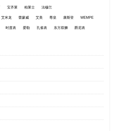
丽
宝齐莱
柏莱士
法穆兰
艾米龙
蕾蒙威
艾美
尊皇
康斯登
WEMPE
时度表
爱勒
孔雀表
东方双狮
爵尼表