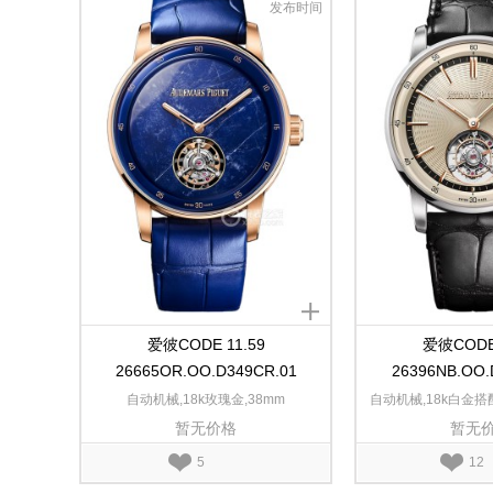
发布时间
爱彼CODE 11.59
爱彼CODE 
26665OR.OO.D349CR.01
26396NB.OO.
自动机械,18k玫瑰金,38mm
自动机械,18k白金
暂无价格
暂无
层,41
5
12