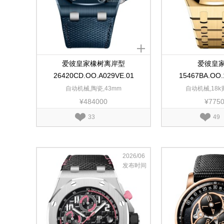
爱彼皇家橡树离岸型
爱彼皇
26420CD.OO.A029VE.01
15467BA.OO.
自动机械,陶瓷,43mm
自动机械,18k
¥484000
¥775
33
49
2026/06
发布时间