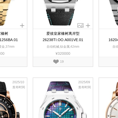
家橡树
爱彼皇家橡树离岸型
1256BA.01
26238TI.OO.A001VE.01
1620
黄金,37mm
自动机械,钛金属,42mm
自动
000
¥320000
19
2025/10
2025/09
发布时间
发布时间