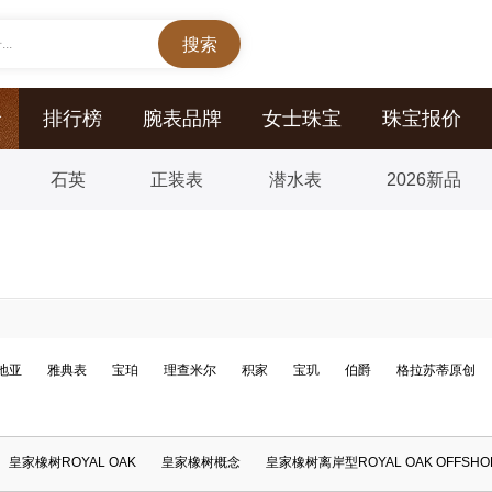
..
价
排行榜
腕表品牌
女士珠宝
珠宝报价
石英
正装表
潜水表
2026新品
地亚
雅典表
宝珀
理查米尔
积家
宝玑
伯爵
格拉苏蒂原创
皇家橡树ROYAL OAK
皇家橡树概念
皇家橡树离岸型ROYAL OAK OFFSHO