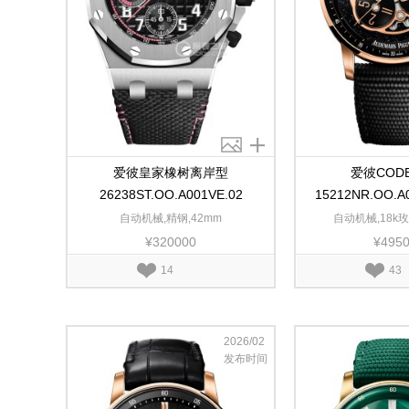
爱彼皇家橡树离岸型
爱彼CODE 
26238ST.OO.A001VE.02
15212NR.OO.A
自动机械,精钢,42mm
自动机械,18k玫
¥320000
¥495
14
43
2026/02
发布时间