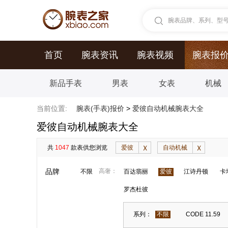
腕表品牌、系列、型号.
首页
腕表资讯
腕表视频
腕表报
新品手表
男表
女表
机械
当前位置:
腕表(手表)报价
>
爱彼自动机械腕表大全
爱彼自动机械腕表大全
共
1047
款表供您浏览
爱彼
自动机械
品牌
高奢：
不限
百达翡丽
爱彼
江诗丹顿
卡
罗杰杜彼
系列：
不限
CODE 11.59