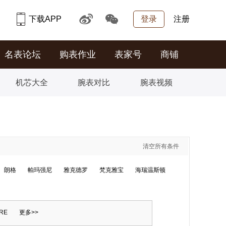
下载APP
登录
注册
名表论坛
购表作业
表家号
商铺
机芯大全
腕表对比
腕表视频
清空所有条件
朗格
帕玛强尼
雅克德罗
梵克雅宝
海瑞温斯顿
RE
更多>>