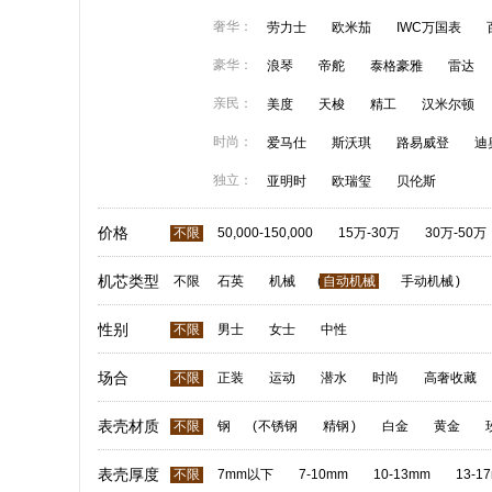
奢华：
劳力士
欧米茄
IWC万国表
豪华：
浪琴
帝舵
泰格豪雅
雷达
亲民：
美度
天梭
精工
汉米尔顿
时尚：
爱马仕
斯沃琪
路易威登
迪
独立：
亚明时
欧瑞玺
贝伦斯
价格
不限
50,000-150,000
15万-30万
30万-50万
机芯类型
不限
石英
机械
(
自动机械
手动机械
)
性别
不限
男士
女士
中性
场合
不限
正装
运动
潜水
时尚
高奢收藏
表壳材质
不限
钢
(
不锈钢
精钢
)
白金
黄金
表壳厚度
不限
7mm以下
7-10mm
10-13mm
13-1