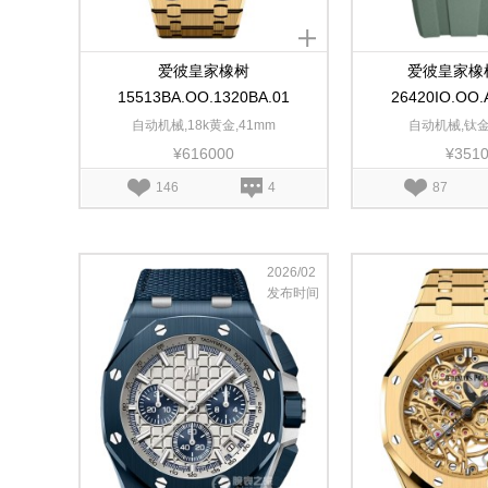
爱彼皇家橡树
爱彼皇家橡
15513BA.OO.1320BA.01
26420IO.OO.
自动机械,18k黄金,41mm
自动机械,钛金
¥616000
¥351
146
4
87
2026/02
发布时间