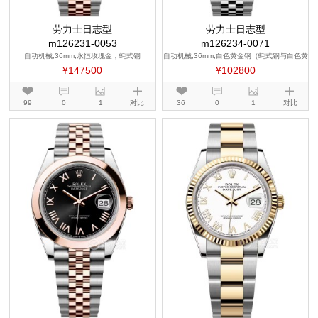
劳力士日志型
劳力士日志型
m126231-0053
m126234-0071
自动机械,36mm,永恒玫瑰金，蚝式钢
自动机械,36mm,白色黄金钢（蚝式钢与白色黄
金的组合）
¥147500
¥102800
99
0
1
对比
36
0
1
对比