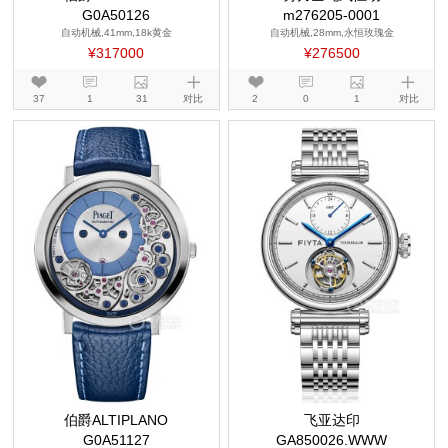
G0A50126
m276205-0001
自动机械,41mm,18k黄金
自动机械,28mm,永恒玫瑰金
¥317000
¥276500
37
1
31
对比
2
0
1
对比
伯爵ALTIPLANO
飞亚达印
G0A51127
GA850026.WWW