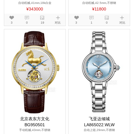
自动机械,41mm,18k白金
自动机械,42.5mm,不锈钢
¥343000
¥11800
3
0
19
对比
3
1
0
对比
北京表东方文化
飞亚达倾城
BG950501
LA865022.WLW
手动机械,43mm,不锈钢
自动上链,29mm,不锈钢