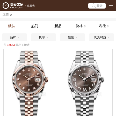
搜索
>
查腕表
正装
默认
热门
新品
价格
表径
品牌
机芯
性别
表壳材质
共
18563
款相关腕表