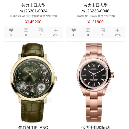
劳力士日志型
劳力士日志型
m126301-0024
m126233-0048
自动机械,41mm,永恒玫瑰金及蚝式钢
自动机械,36mm,黄金及蚝式钢
¥145200
¥121800
5
0
1
对比
4
0
1
对比
伯爵ALTIPLANO
劳力士蚝式恒动