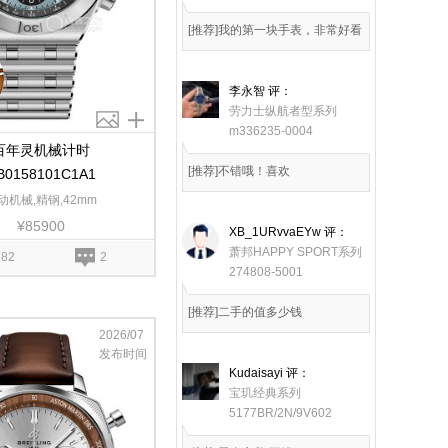
[推荐]我的第一块手表，非常好看
李永智
评：
劳力士纵航者型系列
m336235-0004
百年灵机械计时
[推荐]不错哦！喜欢
B0158101C1A1
动机械,精钢,42mm
¥85900
XB_1URvvaEYw
评：
萧邦HAPPY SPORT系列
82
2
274808-5001
[推荐]二手的值多少钱
2026/07
发布时间
Kudaisayi
评：
宝玑经典系列
5177BR/2N/9V602