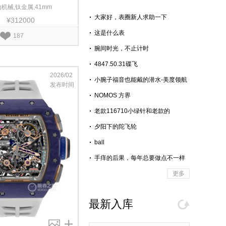
机械,钛金属,41mm
大家好，表圈新人求助一下
¥312000
这是什么表
187
腕间时光，不止计时
4847.50.31碟飞
2026/02
小腕子福音也能戴的潜水-美度领航
发布时间
者逐浪
NOMOS 方界
老款116710小绿针和老款的
116610ln黑水鬼在佩戴舒适度上 哪
夕阳下的陀飞轮
个更好
ball
手痒的后果，每年总要做点不一样
的东西~
更多
最新入库