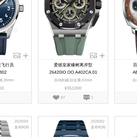
表飞行员
爱彼皇家橡树离岸型
百
802
26420IO.OO.A402CA.01
A
,36mm
自动机械,钛金属,43mm
自
00
¥351000
87
1
2026/04
2026/02
发布时间
发布时间