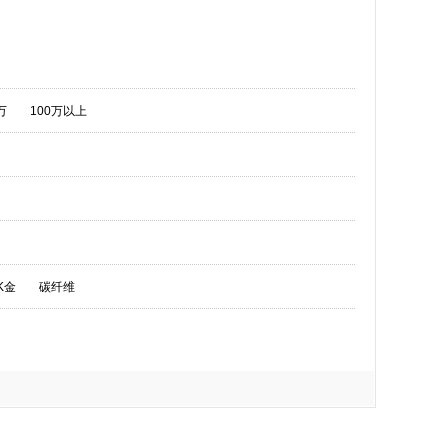
万
100万以上
K金
碳纤维