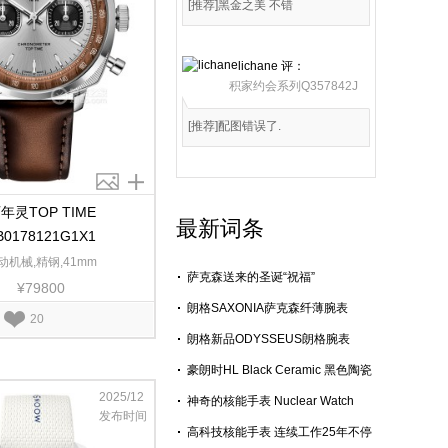
[推荐]黑金之美 不错
lichane
评：
积家约会系列Q357842J
[推荐]配图错误了.
年灵TOP TIME
最新词条
B0178121G1X1
动机械,精钢,41mm
萨克森送来的圣诞“祝福”
¥79800
朗格SAXONIA萨克森纤薄腕表
20
朗格新品ODYSSEUS朗格腕表
豪朗时HL Black Ceramic 黑色陶瓷
腕表 “全黑”色泽阐述时间结构
2025/12
神奇的核能手表 Nuclear Watch
发布时间
高科技核能手表 连续工作25年不停