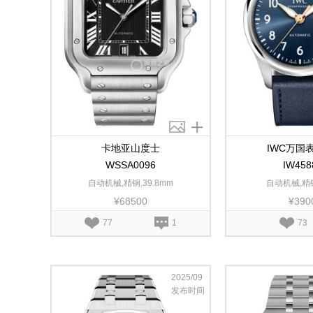
卡地亚山度士
IWC万国
WSSA0096
IW458
自动机械,精钢,39.8mm
自动机械,精钢
¥68500
¥390
77
1
73
2025/09
发布时间