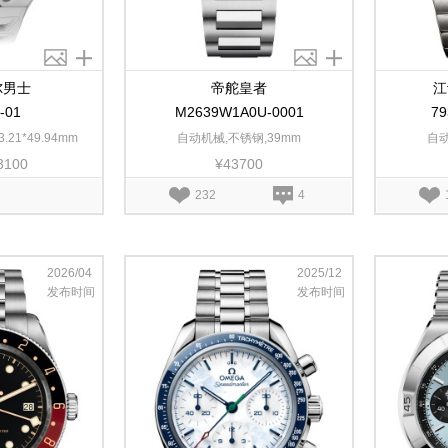
尔男士
帝舵皇者
江
-01
M2639W1A0U-0001
79
.21*49.94mm
自动机械,不锈钢,39mm
自动
3100
¥43700
232
4
2026/04
2025/12
发布时间
发布时间