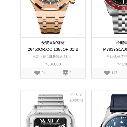
爱彼皇家橡树
帝舵
26450OR.OO.1356OR.01-B
M7939G1A0
自动上链,18k玫瑰金,38mm
自动机械,不锈
¥636000
¥419
94
1
147
2025/10
发布时间