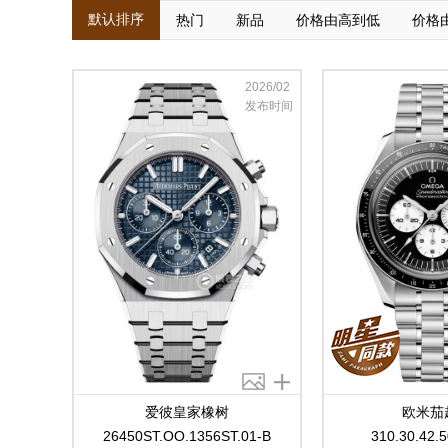
默认排序
热门
新品
价格由高到低
价格
2026/02
发布时间
爱彼皇家橡树
欧米茄
26450ST.OO.1356ST.01-B
310.30.42.5