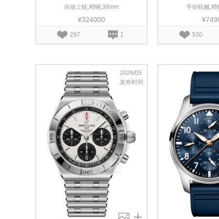
自动上链,精钢,38mm
手动机械,精钢
¥324000
¥749
297
1
530
2026/05
发布时间