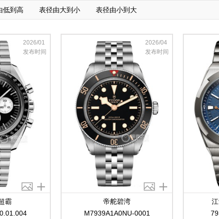
由低到高
表径由大到小
表径由小到大
2026/01
2026/04
发布时间
发布时间
超霸
帝舵碧湾
江
0.01.004
M7939A1A0NU-0001
79