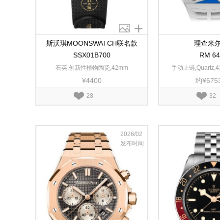
斯沃琪MOONSWATCH联名款
理查米
SSX01B700
RM 64
石英,创新性植物陶瓷,42mm
手动上链,Quartz,43
¥4400
约¥675
28
32
2026/02
发布时间