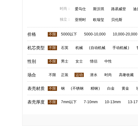
时尚：
爱马仕
斯沃琪
路易威登
迪
独立：
亚明时
欧瑞玺
贝伦斯
价格
不限
5000以下
5000-10,000
10,000-20,000
机芯类型
不限
石英
机械
(
自动机械
手动机械
)
性别
不限
男士
女士
情侣
中性
场合
不限
正装
运动
潜水
时尚
高奢收藏
表壳材质
不限
钢
(
不锈钢
精钢
)
白金
黄金
表壳厚度
不限
7mm以下
7-10mm
10-13mm
13-1