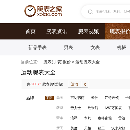
腕表品牌、系列、型号.
首页
腕表资讯
腕表视频
腕表报
新品手表
男表
女表
机械
当前位置:
腕表(手表)报价
>
运动腕表大全
运动腕表大全
共
20075
款表供您浏览
运动
品牌
高奢：
不限
百达翡丽
爱彼
江诗丹顿
卡
奢华：
劳力士
欧米茄
IWC万国表
豪华：
浪琴
帝舵
泰格豪雅
雷达
亲民：
美度
天梭
精工
汉米尔顿