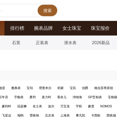
..
价
排行榜
腕表品牌
女士珠宝
珠宝报价
石英
正装表
潜水表
2026新品
地亚
雅典表
宝珀
理查米尔
积家
宝玑
伯爵
格拉苏蒂原创
百年灵
宇舶表
萧邦
真力时
香奈儿
沛纳海
GP芝柏表
宝格
豪利时
冠蓝狮
名士表
波尔
万宝龙
宇联
豪度
NOMOS
飞亚达
海鸥
雪铁纳
北京表
上海表
摩凡陀
卡西欧
西铁城