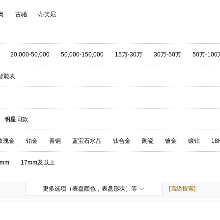
奥
古驰
蒂芙尼
20,000-50,000
50,000-150,000
15万-30万
30万-50万
50万-100
智能表
明星同款
玫瑰金
铂金
青铜
蓝宝石水晶
钛合金
陶瓷
镀金
镶钻
18
7mm
17mm及以上
更多选项（表盘颜色，表盘形状）等
[高级搜索]