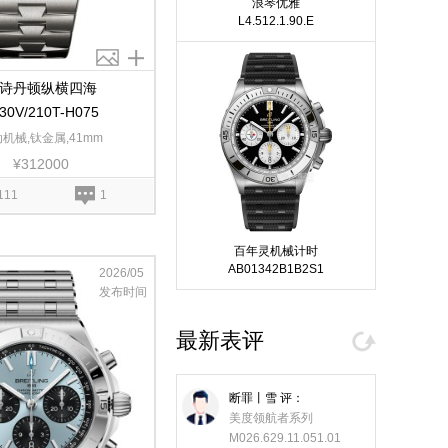
浪琴优雅
L4.512.1.90.E
诗丹顿纵横四海
30V/210T-H075
机械,钛金属,41mm
¥312000
111
1
百年灵机械计时
AB01342B1B2S1
2026/05
发布时间
最新表评
断罪丨雪
评：
美度领航者系列
M026.629.11.051.01