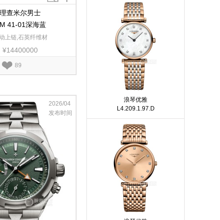
理查米尔男士
M 41-01深海蓝
动上链,石英纤维材
¥14400000
.23*16.08*49.65mm
89
浪琴优雅
2026/04
L4.209.1.97.D
发布时间