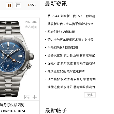
最新资讯
1
/
558
从LS 430到全新一代ES：一段跨越
26年的“至纯之音”旅程
2026/04
共筑新世代，宝马携手供应链伙伴
发布时间
全力推进新世代BMW iX3长轴距版
錾金刻影：内填珐琅
国产落地
劳力士与萨尔茨堡艺术节：支持音
乐艺术追求卓越
手动挡法拉利荣耀回归
全路况破界 实力赴山海 林肯航海家
赋能全域自由出行，诠释豪华真谛
深藏不露 豪华优选 林肯劲擎强混解
锁全场景从容出行
经典蓝橙配色 续写竞速传奇
动力强悍 极致省油 安全可靠 林肯劲
擎强混技术赋能高品质出行
动能进化 独驭锋芒 林肯劲擎强混的
进阶之路
更多
诗丹顿纵横四海
最新帖子
30V/210T-H074