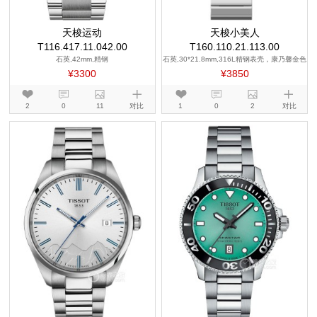
天梭运动
天梭小美人
T116.417.11.042.00
T160.110.21.113.00
石英,42mm,精钢
石英,30*21.8mm,316L精钢表壳，康乃馨金色
PVD镀层
¥3300
¥3850
2
0
11
对比
1
0
2
对比