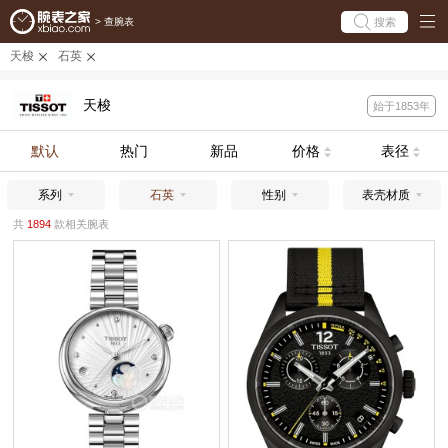
搜索
>
查腕表
天梭
石英
天梭
始于1853年
默认
热门
新品
价格
表径
系列
石英
性别
表壳材质
共
1894
款相关腕表