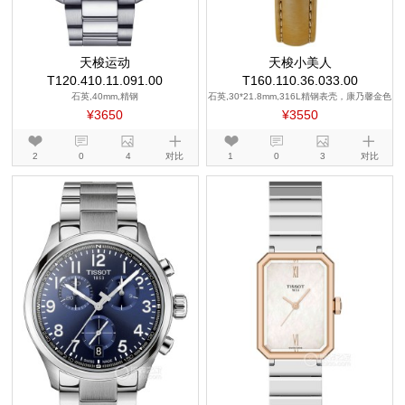
天梭运动
天梭小美人
T120.410.11.091.00
T160.110.36.033.00
石英,40mm,精钢
石英,30*21.8mm,316L精钢表壳，康乃馨金色
PVD镀层
¥3650
¥3550
2
0
4
对比
1
0
3
对比