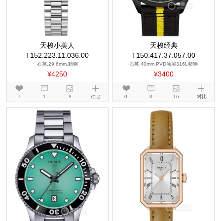
天梭小美人
天梭经典
T152.223.11.036.00
T150.417.37.057.00
石英,29.6mm,精钢
石英,40mm,PVD涂层316L精钢
¥4250
¥3400
7
1
9
对比
0
0
16
对比