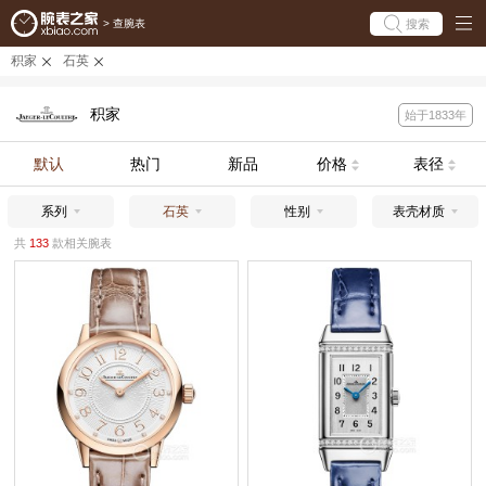
搜索
>
查腕表
积家
石英
积家
始于1833年
默认
热门
新品
价格
表径
系列
石英
性别
表壳材质
共
133
款相关腕表