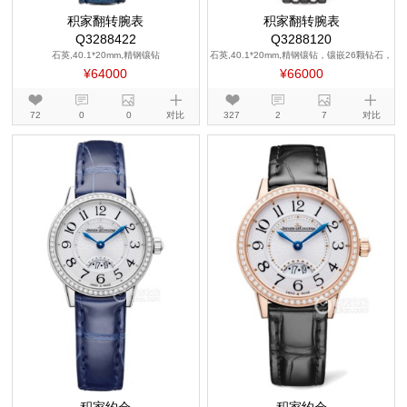
积家翻转腕表
积家翻转腕表
Q3288422
Q3288120
石英,40.1*20mm,精钢镶钻
石英,40.1*20mm,精钢镶钻，镶嵌26颗钻石，
重0.29克拉
¥64000
¥66000
72
0
0
对比
327
2
7
对比