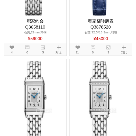
积家约会
积家翻转腕表
Q3658110
Q3878520
石英,29mm,精钢
石英,32.5*16.3mm,精钢
¥59000
¥45000
4
0
5
对比
11
0
3
对比