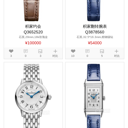
积家约会
积家翻转腕表
Q3652520
Q3878560
石英,29mm,18k玫瑰金
石英,32.5*16.3mm,精钢镶钻
¥100000
¥54000
3
0
3
对比
10
0
5
对比