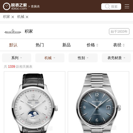
搜索
>
查腕表
积家
机械
积家
始于1833年
默认
热门
新品
价格
表径
系列
机械
性别
表壳材质
共
1339
款相关腕表