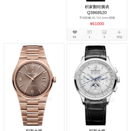
积家翻转腕表
Q3868520
手动机械,40.*24.4mm,精钢
¥61000
69
1
5
对比