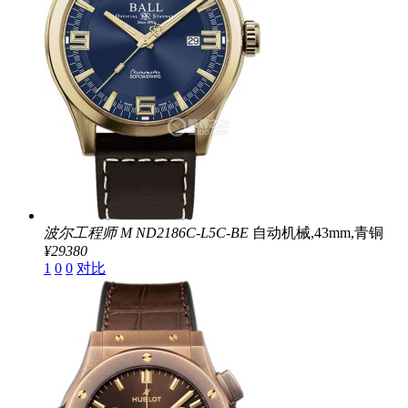
波尔工程师 M
ND2186C-L5C-BE
自动机械,43mm,青铜
¥29380
1
0
0
对比