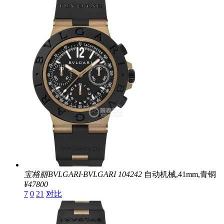
宝格丽BVLGARI∙BVLGARI
104242
自动机械,41mm,青铜
¥47800
7
0
21
对比