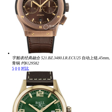
宇舶表经典融合
521.BZ.3480.LR.ECU25
自动上链,45mm,
青铜
约¥129582
5
0
0
对比