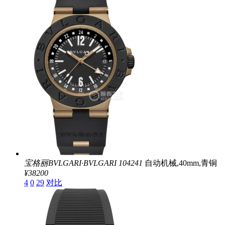
宝格丽BVLGARI∙BVLGARI
104241
自动机械,40mm,青铜
¥38200
4
0
29
对比