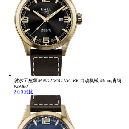
波尔工程师 M
ND2186C-L5C-BK
自动机械,43mm,青铜
¥29380
2
0
0
对比