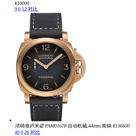
¥10000
9
0
12
对比
沛纳海庐米诺
PAM01678
自动机械,44mm,青铜
¥136600
49
0
26
对比