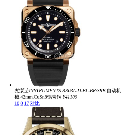
柏莱士INSTRUMENTS
BR03A-D-BL-BR/SRB
自动机
械,42mm,CuSn8锡青铜
¥41100
10
0
17
对比