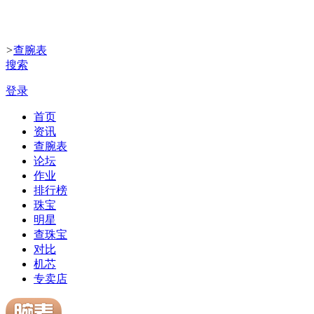
>
查腕表
搜索
登录
首页
资讯
查腕表
论坛
作业
排行榜
珠宝
明星
查珠宝
对比
机芯
专卖店