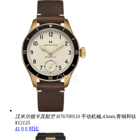
汉米尔顿卡其航空
H76709510
手动机械,43mm,青铜和钛
¥12125
41
0
0
对比