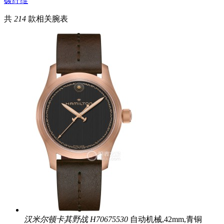
碳纤维
共
214
款相关腕表
汉米尔顿卡其野战
H70675530
自动机械,42mm,青铜