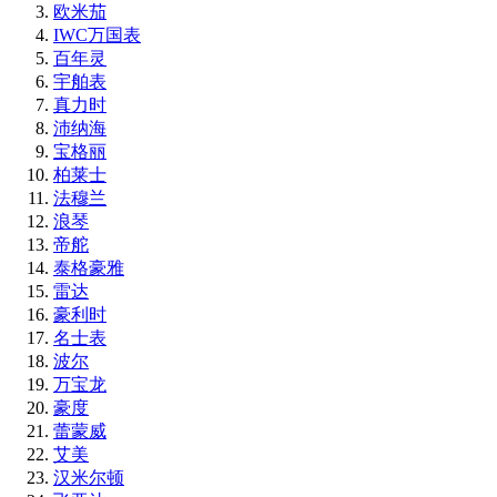
欧米茄
IWC万国表
百年灵
宇舶表
真力时
沛纳海
宝格丽
柏莱士
法穆兰
浪琴
帝舵
泰格豪雅
雷达
豪利时
名士表
波尔
万宝龙
豪度
蕾蒙威
艾美
汉米尔顿