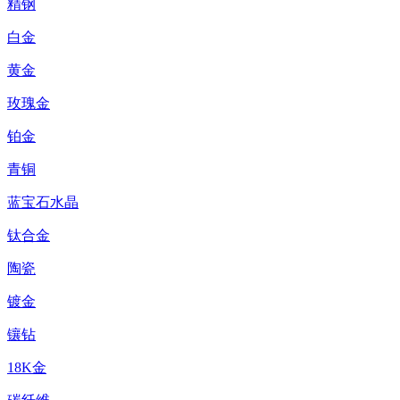
精钢
白金
黄金
玫瑰金
铂金
青铜
蓝宝石水晶
钛合金
陶瓷
镀金
镶钻
18K金