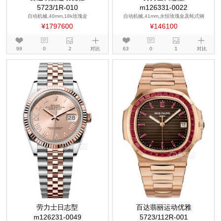
5723/1R-010
m126331-0022
自动机械,40mm,18k玫瑰金
自动机械,41mm,永恒玫瑰金及蚝式钢
¥1797600
¥146100
98
0
2
对比
63
0
1
对比
劳力士日志型
百达翡丽运动优雅
m126231-0049
5723/112R-001