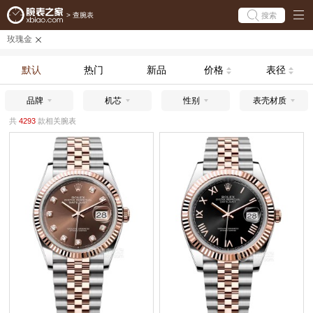
搜索
>
查腕表
玫瑰金
默认
热门
新品
价格
表径
品牌
机芯
性别
表壳材质
共
4293
款相关腕表