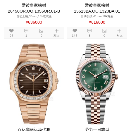
爱彼皇家橡树
爱彼皇家橡树
26450OR.OO.1356OR.01-B
15513BA.OO.1320BA.01
自动上链,38mm,18k玫瑰金
自动机械,41mm,18k黄金
¥636000
¥616000
94
1
0
对比
144
3
0
对比
百达翡丽运动优雅
劳力士日志型