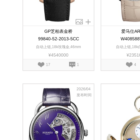
GP芝柏表金桥
爱马仕AR
99840-52-2013-5CC
W40858
自动上链,18k玫瑰金,46mm
自动上链,18k
¥4540000
¥2351
17
1
4
2026/04
发布时间