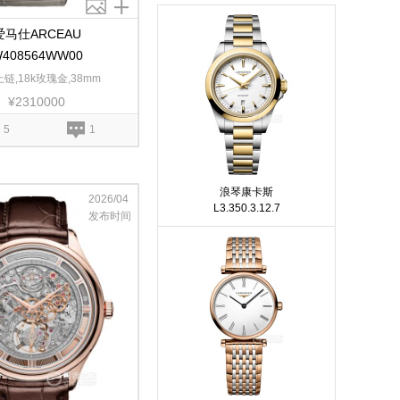
爱马仕ARCEAU
408564WW00
链,18k玫瑰金,38mm
¥2310000
5
1
浪琴康卡斯
2026/04
L3.350.3.12.7
发布时间