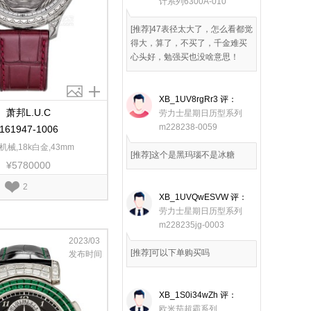
计系列6300A-010
[推荐]47表径太大了，怎么看都觉
得大，算了，不买了，千金难买
心头好，勉强买也没啥意思！
XB_1UV8rgRr3
评：
萧邦L.U.C
劳力士星期日历型系列
m228238-0059
161947-1006
机械,18k白金,43mm
[推荐]这个是黑玛瑙不是冰糖
¥5780000
2
XB_1UVQwESVW
评：
劳力士星期日历型系列
m228235jg-0003
2023/03
[推荐]可以下单购买吗
发布时间
XB_1S0i34wZh
评：
欧米茄超霸系列