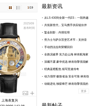
最新资讯
1
/
19
从LS 430到全新一代ES：一段跨越
26年的“至纯之音”旅程
2025/09
共筑新世代，宝马携手供应链伙伴
发布时间
全力推进新世代BMW iX3长轴距版
錾金刻影：内填珐琅
国产落地
劳力士与萨尔茨堡艺术节：支持音
乐艺术追求卓越
手动挡法拉利荣耀回归
全路况破界 实力赴山海 林肯航海家
赋能全域自由出行，诠释豪华真谛
深藏不露 豪华优选 林肯劲擎强混解
锁全场景从容出行
经典蓝橙配色 续写竞速传奇
动力强悍 极致省油 安全可靠 林肯劲
擎强混技术赋能高品质出行
动能进化 独驭锋芒 林肯劲擎强混的
进阶之路
更多
上海表复兴
最新帖子