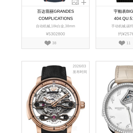
百达翡丽GRANDES
宇舶表BIG
COMPLICATIONS
404.QU.5
7047G-001
自动机械,18k白金,38mm
手动机械,碳纤
¥5302800
约¥257
38
11
2026/03
发布时间