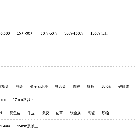
50,000
15万-30万
30万-50万
50万-100万
100万以上
玫瑰金
铂金
蓝宝石水晶
钛合金
陶瓷
镶钻
18K金
碳纤维
7mm
17mm及以上
钢
鳄鱼皮
牛皮
橡胶
皮革
钛金属
陶瓷
织物
-45mm
45mm及以上