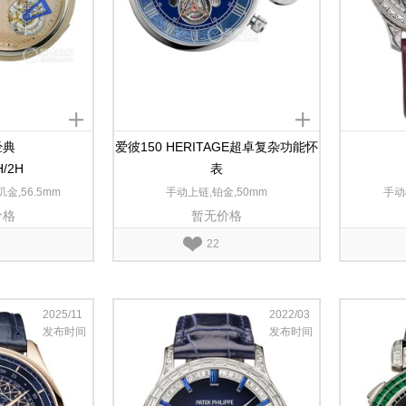
经典
爱彼150 HERITAGE超卓复杂功能怀
H/2H
表
75150PT.OO.01
金,56.5mm
手动上链,铂金,50mm
手动
价格
暂无价格
22
2025/11
2022/03
发布时间
发布时间