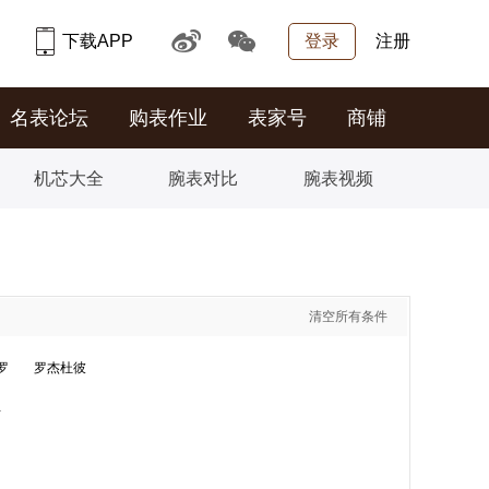
下载APP
登录
注册
名表论坛
购表作业
表家号
商铺
机芯大全
腕表对比
腕表视频
清空所有条件
罗
罗杰杜彼
兰