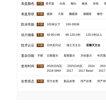
表盘颜色
不限
星空蓝
白色
银白
银灰
灰色
表盘形状
不限
圆形
方形
椭圆形
酒桶形
镂空
防水性能
不限
100米以下
100-300米
动力储备
不限
40-80小时
80-120小时
120小时以上
技术认证
不限
日内瓦印记
瑞士天文台
至臻天文台
复杂功能
不限
日期显示
星期显示
月份显示
年历显
发布时间
不限
2026日内瓦
2025日内瓦
2024
20
2018 SIHH
2017
2017 Basel
2017
在售状态
不限
官方在售
新品未售
停产在售
停产停