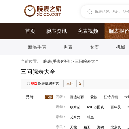
腕表品牌、系列、型号.
首页
腕表资讯
腕表视频
腕表报
新品手表
男表
女表
机械
当前位置:
腕表(手表)报价
>
三问腕表大全
三问腕表大全
共
662
款表供您浏览
三问
品牌
高奢：
不限
百达翡丽
爱彼
江诗丹顿
卡
奢华：
欧米茄
IWC万国表
百年灵
豪华：
艾米龙
尊皇
亲民：
天梭
精工
海鸥
北京表