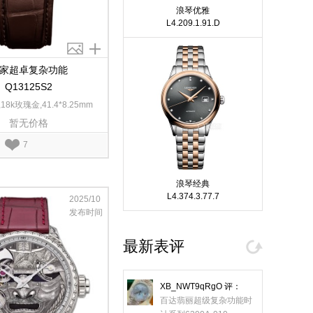
浪琴优雅
L4.209.1.91.D
家超卓复杂功能
Q13125S2
8k玫瑰金,41.4*8.25mm
暂无价格
7
浪琴经典
L4.374.3.77.7
2025/10
发布时间
最新表评
XB_NWT9qRgO
评：
百达翡丽超级复杂功能时