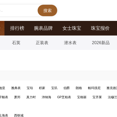
..
价
排行榜
腕表品牌
女士珠宝
珠宝报价
石英
正装表
潜水表
2026新品
地亚
雅典表
宝珀
积家
宝玑
伯爵
朗格
帕玛强尼
雅克德
宇舶表
萧邦
真力时
沛纳海
GP芝柏表
宝格丽
宝齐莱
法穆
上海表
西铁城