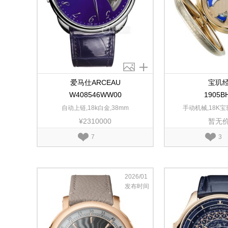
爱马仕ARCEAU
宝玑
W408546WW00
1905B
自动上链,18k白金,38mm
手动机械,18K宝玑
¥2310000
暂无
7
3
2026/01
发布时间