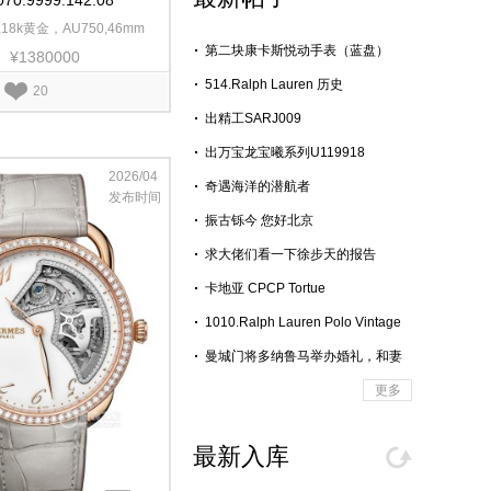
070.9999.142.08
18k黄金，AU750,46mm
第二块康卡斯悦动手表（蓝盘）
¥1380000
514.Ralph Lauren 历史
20
出精工SARJ009
出万宝龙宝曦系列U119918
2026/04
奇遇海洋的潜航者
发布时间
振古铄今 您好北京
求大佬们看一下徐步天的报告
卡地亚 CPCP Tortue
Monopoussoir Chronograph
1010.Ralph Lauren Polo Vintage
67
曼城门将多纳鲁马举办婚礼，和妻
子戴PP情侣对表
更多
最新入库