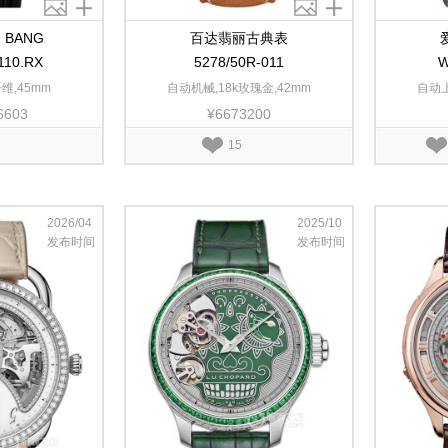
 BANG
百达翡丽古典表
110.RX
5278/50R-011
W
维,45mm
自动机械,18k玫瑰金,42mm
自动上
6603
¥6673200
15
2026/04
2025/10
发布时间
发布时间