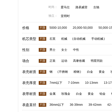
时尚：
爱马仕
路易威登
古驰
独立：
亚明时
价格
不限
5000-10,000
20,000-50,000
50,000-1
机芯类型
不限
石英
机械
(
自动机械
手动机械
)
性别
不限
男士
女士
中性
场合
不限
正装
运动
高奢收藏
明星同款
表壳材质
不限
钢
(
不锈钢
精钢
)
白金
黄金
表壳厚度
不限
7mm以下
7-10mm
10-13mm
13-1
表带材质
不限
金属
玫瑰金
白金
黄金
铂金
表盘直径
不限
36mm以下
36-39mm
39-42mm
42