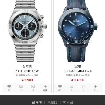
百年灵
宝珀
PB0158101C1A1
5000A-0640-O52A
自动机械,42mm,精钢
自动机械,43.6mm,陶瓷
¥85900
¥114500
82
2
6
对比
117
1
4
对比
|
|
触屏版
电脑版
客户端