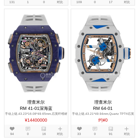
131
1
0
对比
109
0
17
对比
理查米尔
理查米尔
RM 41-01深海蓝
RM 64-01
手动上链,43.23*16.08*49.65mm,石英纤维材
手动上链,43.21*49.94mm,Quartz TPT®石英
质
纤维
¥14400000
约¥0
94
0
16
对比
33
0
91
对比