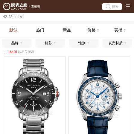
搜索
>
查腕表
42-45mm
默认
热门
新品
价格
表径
品牌
机芯
性别
表壳材质
共
18425
款相关腕表