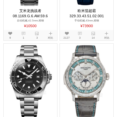
艾米龙挑战者
欧米茄超霸
08.1169.G.6.AW.59.6
329.33.43.51.02.001
自动机械,42.5mm,精钢
手动机械,43mm,精钢
¥10500
¥73900
9
1
3
对比
2127
3
14
对比