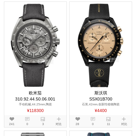
欧米茄
斯沃琪
310.92.44.50.06.001
SSX01B700
手动机械,44.25mm,陶瓷
石英,42mm,创新性植物陶瓷
¥118300
¥4400
241
0
3
对比
28
0
11
对比