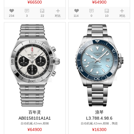
¥66500
¥64900
234
3
22
对比
114
0
10
对比
百年灵
浪琴
AB0158101A1A1
L3.788.4.98.6
自动机械,42mm,精钢
自动机械,42mm,精钢，陶瓷
¥64900
¥16300