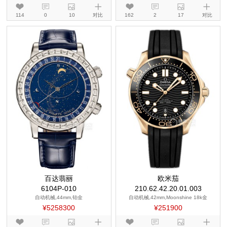
114
0
10
对比
162
2
17
对比
百达翡丽
欧米茄
6104P-010
210.62.42.20.01.003
自动机械,44mm,铂金
自动机械,42mm,Moonshine 18k金
¥5258300
¥251900