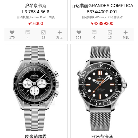
浪琴康卡斯
百达翡丽GRANDES COMPLICA
L3.788.4.56.6
5374/400P-001
TIONS
自动机械,42mm,精钢，陶瓷
自动机械,42mm,950铂金镶钻
¥16300
¥42899300
170
4
18
对比
263
6
13
对比
欧米茄超霸
欧米茄海马