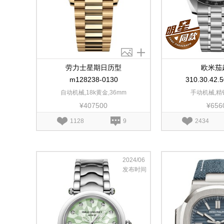
劳力士星期日历型
欧米茄
m128238-0130
310.30.42.5
自动机械,18k黄金,36mm
手动机械,精钢
¥407500
¥656
1128
9
2434
2024/06
发布时间