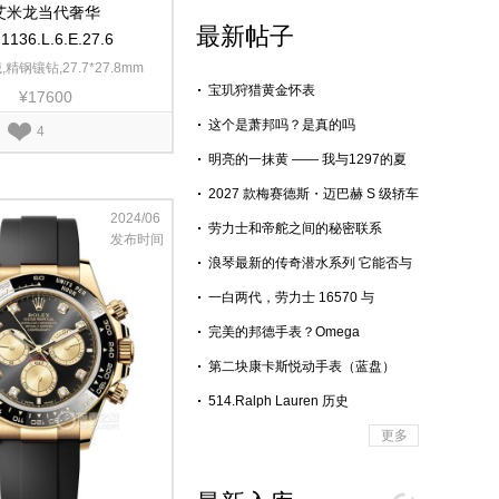
艾米龙当代奢华
最新帖子
.1136.L.6.E.27.6
精钢镶钻,27.7*27.8mm
宝玑狩猎黄金怀表
¥17600
这个是萧邦吗？是真的吗
4
明亮的一抹黄 —— 我与1297的夏
天
2027 款梅赛德斯・迈巴赫 S 级轿车
内饰和外观细节
2024/06
劳力士和帝舵之间的秘密联系
发布时间
浪琴最新的传奇潜水系列 它能否与
帝舵相抗衡？
一白两代，劳力士 16570 与
226570 白探二对比
完美的邦德手表？Omega
Seamaster300M
第二块康卡斯悦动手表（蓝盘）
514.Ralph Lauren 历史
更多