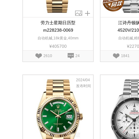
劳力士星期日历型
江诗丹顿
m228238-0069
4520V/21
自动机械,18k黄金,40mm
自动机械,精钢
¥405700
¥227
2610
24
1841
2024/04
发布时间