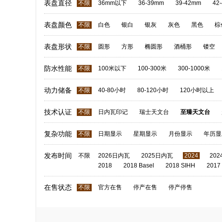
表盘直径
不限
36mm以下
36-39mm
39-42mm
42
表盘颜色
不限
白色
银白
银灰
灰色
黑色
棕
表盘形状
不限
圆形
方形
椭圆形
酒桶形
镂空
防水性能
不限
100米以下
100-300米
300-1000米
动力储备
不限
40-80小时
80-120小时
120小时以上
技术认证
不限
日内瓦印记
瑞士天文台
至臻天文台
复杂功能
不限
日期显示
星期显示
月份显示
年历显
发布时间
不限
2026日内瓦
2025日内瓦
2024
20
2018
2018 Basel
2018 SIHH
2017
在售状态
不限
官方在售
停产在售
停产停售