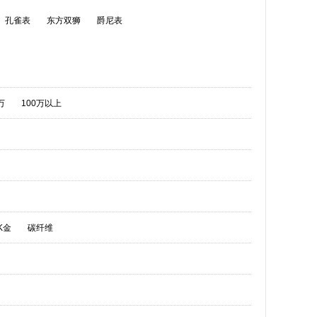
孔雀表
东方双狮
爵尼表
万
100万以上
K金
碳纤维