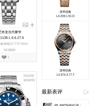
浪琴优雅
L4.209.1.91.D
艾米龙当代奢华
.1136.L.6.6.27.6
,精钢,27.7*27.8mm
¥13800
2
浪琴经典
L4.374.3.77.7
2024/06
发布时间
最新表评
XB_NWT9qRgO
评：