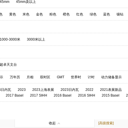
-45mm
45mm及以上
色
黄色
米色
金色
粉色
橙色
红色
绿色
蓝色
镶钻
1000-3000米
3000米以上
超卓天文台
示
万年历
月相
双时区
GMT
世界时
计时
动力储备显示
24日内瓦
2023
2023上海表展
2023日内瓦
2022
2021表展新品
2017 Basel
2017 SIHH
2016 Basel
2016 SIHH
2015 Basel
2
收起
[高级搜索]