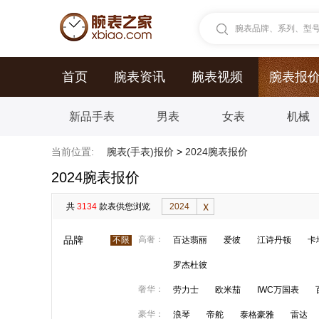
腕表品牌、系列、型号.
首页
腕表资讯
腕表视频
腕表报
新品手表
男表
女表
机械
当前位置:
腕表(手表)报价
>
2024腕表报价
2024腕表报价
共
3134
款表供您浏览
2024
品牌
高奢：
不限
百达翡丽
爱彼
江诗丹顿
卡
罗杰杜彼
奢华：
劳力士
欧米茄
IWC万国表
豪华：
浪琴
帝舵
泰格豪雅
雷达