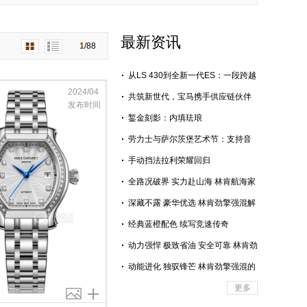
最新资讯
1
/
88
从LS 430到全新一代ES：一段跨越
26年的“至纯之音”旅程
2024/04
共筑新世代，宝马携手供应链伙伴
发布时间
全力推进新世代BMW iX3长轴距版
錾金刻影：内填珐琅
国产落地
劳力士与萨尔茨堡艺术节：支持音
乐艺术追求卓越
手动挡法拉利荣耀回归
全路况破界 实力赴山海 林肯航海家
赋能全域自由出行，诠释豪华真谛
深藏不露 豪华优选 林肯劲擎强混解
锁全场景从容出行
经典蓝橙配色 续写竞速传奇
动力强悍 极致省油 安全可靠 林肯劲
擎强混技术赋能高品质出行
动能进化 独驭锋芒 林肯劲擎强混的
进阶之路
更多