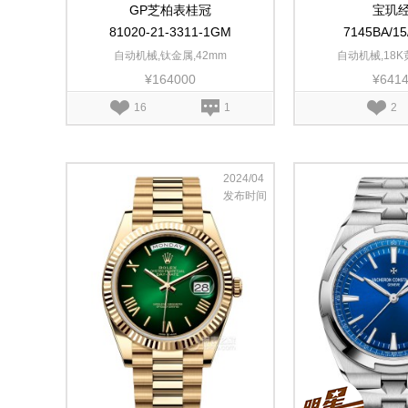
GP芝柏表桂冠
宝玑
81020-21-3311-1GM
7145BA/1
自动机械,钛金属,42mm
自动机械,18K
¥164000
¥641
16
1
2
2024/04
发布时间