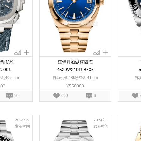
运动优雅
江诗丹顿纵横四海
G-001
4520V/210R-B705
金,40.5mm
自动机械,18k粉红金,41mm
自动
700
¥550000
10
600
6
2024/04
2024年
发布时间
发布时间