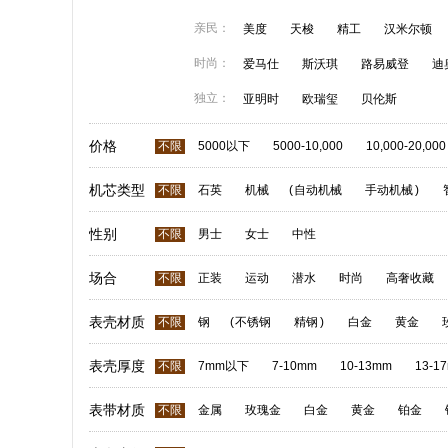
亲民：
美度
天梭
精工
汉米尔顿
时尚：
爱马仕
斯沃琪
路易威登
迪
独立：
亚明时
欧瑞玺
贝伦斯
价格
不限
5000以下
5000-10,000
10,000-20,000
机芯类型
不限
石英
机械
(
自动机械
手动机械
)
性别
不限
男士
女士
中性
场合
不限
正装
运动
潜水
时尚
高奢收藏
表壳材质
不限
钢
(
不锈钢
精钢
)
白金
黄金
表壳厚度
不限
7mm以下
7-10mm
10-13mm
13-1
表带材质
不限
金属
玫瑰金
白金
黄金
铂金