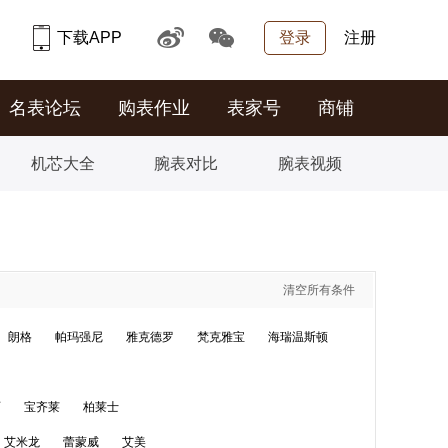
下载APP
登录
注册
名表论坛
购表作业
表家号
商铺
机芯大全
腕表对比
腕表视频
清空所有条件
朗格
帕玛强尼
雅克德罗
梵克雅宝
海瑞温斯顿
丽
宝齐莱
柏莱士
艾米龙
蕾蒙威
艾美