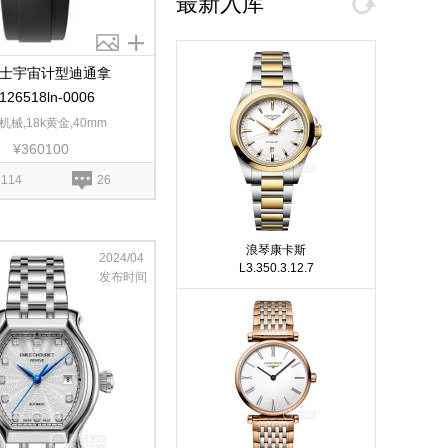
最新入库
士宇宙计型迪通拿
126518ln-0006
机械,18k黄金,40mm
¥360100
2114
26
浪琴康卡斯
2024/04
L3.350.3.12.7
发布时间