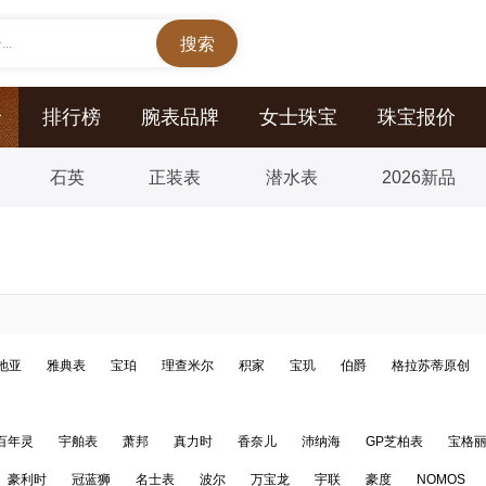
..
价
排行榜
腕表品牌
女士珠宝
珠宝报价
石英
正装表
潜水表
2026新品
地亚
雅典表
宝珀
理查米尔
积家
宝玑
伯爵
格拉苏蒂原创
百年灵
宇舶表
萧邦
真力时
香奈儿
沛纳海
GP芝柏表
宝格
豪利时
冠蓝狮
名士表
波尔
万宝龙
宇联
豪度
NOMOS