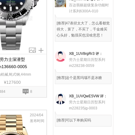
百达翡丽超级复杂功能时
计系列6300A-010
[推荐]47表径太大了，怎么看都觉
得大，算了，不买了，千金难买
心头好，勉强买也没啥意思！
XB_1UV8rgRr3
评：
劳力士深潜型
劳力士星期日历型系列
m228238-0059
m136660-0005
机械,蚝式钢,44mm
[推荐]这个是黑玛瑙不是冰糖
¥127600
484
8
XB_1UVQwESVW
评：
劳力士星期日历型系列
m228235jg-0003
2024/04
[推荐]可以下单购买吗
发布时间