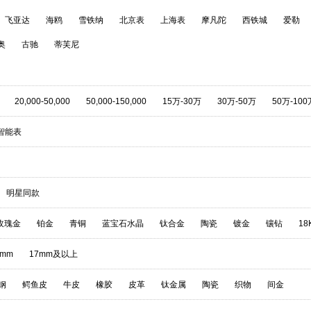
飞亚达
海鸥
雪铁纳
北京表
上海表
摩凡陀
西铁城
爱勒
奥
古驰
蒂芙尼
20,000-50,000
50,000-150,000
15万-30万
30万-50万
50万-100
智能表
明星同款
玫瑰金
铂金
青铜
蓝宝石水晶
钛合金
陶瓷
镀金
镶钻
18
7mm
17mm及以上
钢
鳄鱼皮
牛皮
橡胶
皮革
钛金属
陶瓷
织物
间金