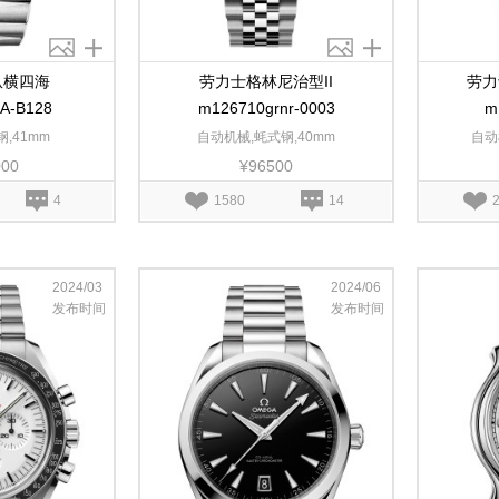
纵横四海
劳力士格林尼治型II
劳力
0A-B128
m126710grnr-0003
m
,41mm
自动机械,蚝式钢,40mm
自动
000
¥96500
4
1580
14
2024/03
2024/06
发布时间
发布时间