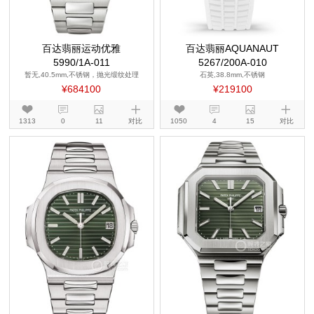
百达翡丽运动优雅
百达翡丽AQUANAUT
5990/1A-011
5267/200A-010
暂无,40.5mm,不锈钢，抛光缎纹处理
石英,38.8mm,不锈钢
¥684100
¥219100
1313
0
11
对比
1050
4
15
对比