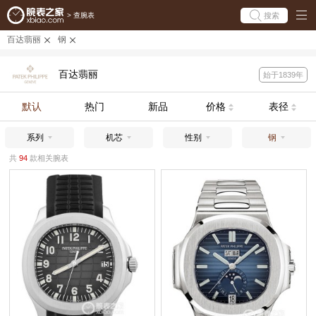
搜索
>
查腕表
百达翡丽
钢
百达翡丽
始于1839年
默认
热门
新品
价格
表径
系列
机芯
性别
钢
共
94
款相关腕表