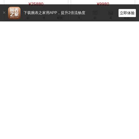
¥25880
¥9980
下载腕表之家用APP，提升2倍流畅度
立即体验
4
0
5
对比
5
0
4
对比
豪度
豪度
1138.01.0127.R27
5711.01.1129.B01
自动机械,43mm,精钢
暂无,39mm,316L 精钢
¥13880
¥4480