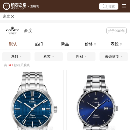
搜索
>
查腕表
豪度
豪度
始于2009年
默认
热门
新品
价格
表径
系列
机芯
性别
表壳材质
共
341
款相关腕表