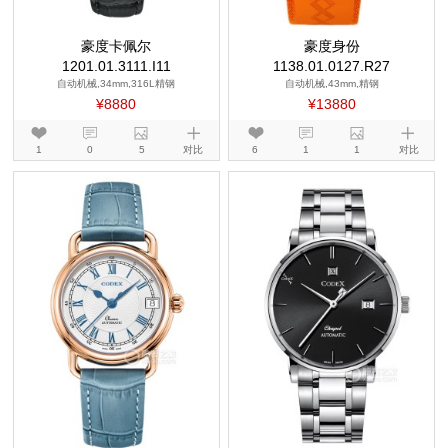
豪度卡佩尔
豪度身份
1201.01.3111.I11
1138.01.0127.R27
自动机械,34mm,316L精钢
自动机械,43mm,精钢
¥8880
¥13880
1
0
5
对比
6
1
1
对比