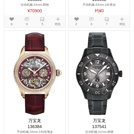
自动机械,43mm,精钢
手动机械,43mm,18k黄金
¥70900
约¥0
9
0
5
对比
2
0
7
对比
万宝龙
万宝龙
136384
137541
手动机械,39mm,18k玫瑰金
自动机械,41mm,精钢