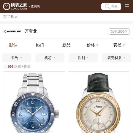
搜索
>
查腕表
万宝龙
万宝龙
始于1906年
默认
热门
新品
价格
表径
系列
机芯
性别
表壳材质
共
995
款相关腕表