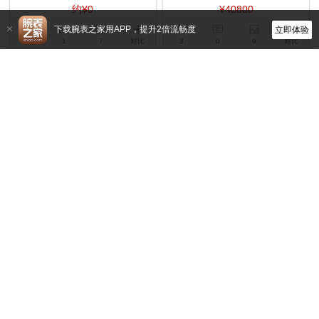
约¥0
¥40800
下载腕表之家用APP，提升2倍流畅度
立即体验
5
1
7
对比
3
0
9
对比
万宝龙
万宝龙
134341
133310
自动机械,30mm,精钢
自动机械,34mm,精钢
¥30100
¥34700