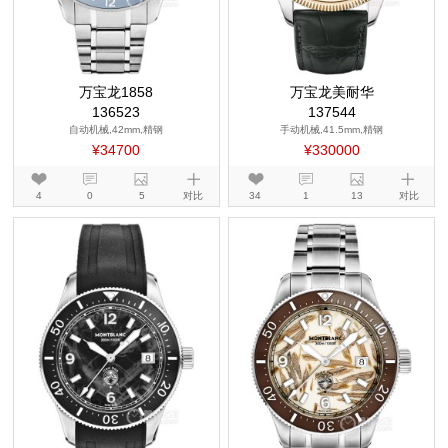
万宝龙1858
万宝龙美耐华
136523
137544
自动机械,42mm,精钢
手动机械,41.5mm,精钢
¥34700
¥330000
4
0
5
对比
34
1
13
对比