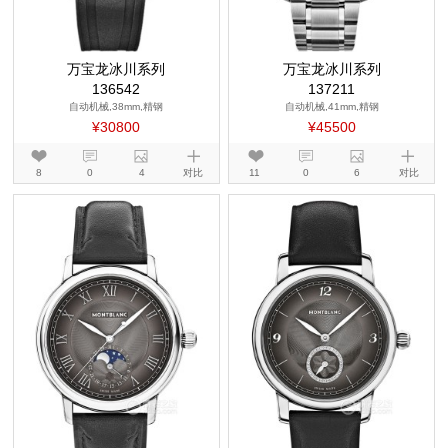
万宝龙冰川系列
万宝龙冰川系列
136542
137211
自动机械,38mm,精钢
自动机械,41mm,精钢
¥30800
¥45500
8
0
4
对比
11
0
6
对比