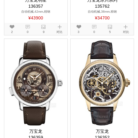
万宝龙明星
万宝龙冰川系列
136357
135762
自动机械,42mm,精钢
自动机械,38mm,精钢
¥43900
¥34700
2
0
9
对比
3
0
5
对比
万宝龙
万宝龙
136359
136352