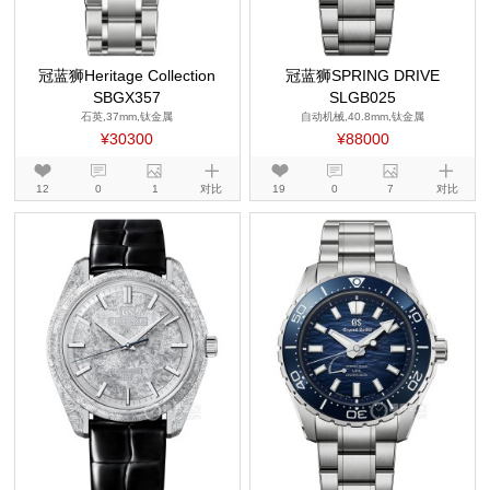
冠蓝狮Heritage Collection
冠蓝狮SPRING DRIVE
SBGX357
SLGB025
石英,37mm,钛金属
自动机械,40.8mm,钛金属
¥30300
¥88000
12
0
1
对比
19
0
7
对比