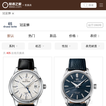
搜索
>
查腕表
冠蓝狮
冠蓝狮
始于1960年
默认
热门
新品
价格
表径
系列
机芯
性别
表壳材质
共
405
款相关腕表