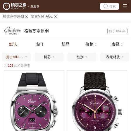
搜索
>
查腕表
格拉苏蒂原创
复古VINTAGE
格拉苏蒂原创
始于1845年
默认
热门
新品
价格
表径
复古VINTAGE
机芯
性别
表壳材质
共
103
款相关腕表