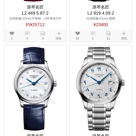
浪琴名匠
浪琴名匠
L2.449.5.87.2
L2.919.4.09.2
自动机械,30mm,不锈钢，18K黄金200
自动机械,42mm,精钢
约¥25712
¥23400
1
0
5
对比
52
2
21
对比