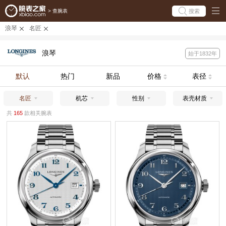
搜索
>
查腕表
浪琴
名匠
浪琴
始于1832年
默认
热门
新品
价格
表径
名匠
机芯
性别
表壳材质
共
165
款相关腕表