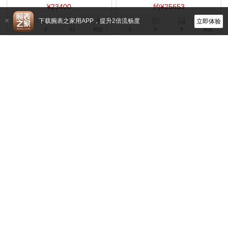
¥23400
约¥25653
下载腕表之家用APP，提升2倍流畅度
立即体验
52
2
21
对比
1
0
5
对比
浪琴
浪琴
L2.949.4.73.2
L2.950.4.79.2
自动机械,39mm,不锈钢
自动机械,41mm,不锈钢
约¥19434
约¥20211