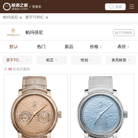
搜索
>
查腕表
帕玛强尼
寰宇TORIC
帕玛强尼
始于1996年
默认
热门
新品
价格
表径
寰宇TORIC
机芯
性别
表壳材质
共
66
款相关腕表