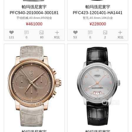
帕玛强尼寰宇
帕玛强尼寰宇
PFC940-2010004-300181
PFC423-1201401-HA1441
手动机械,40.6mm,950铂金
暂无,40.8mm,18K白金
¥461000
¥228000
121
0
80
对比
53
0
2
对比