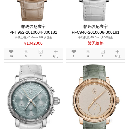
帕玛强尼寰宇
帕玛强尼寰宇
PFH952-2010004-300181
PFC940-2010006-300181
手动上链,40.6mm,18k玫瑰金
手动机械,40.6mm,950铂金
¥1042000
暂无价格
10
0
2
对比
9
0
2
对比