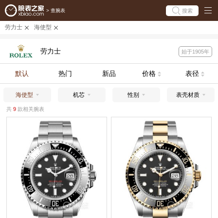
搜索
>
查腕表
劳力士
海使型
劳力士
始于1905年
默认
热门
新品
价格
表径
海使型
机芯
性别
表壳材质
共
9
款相关腕表