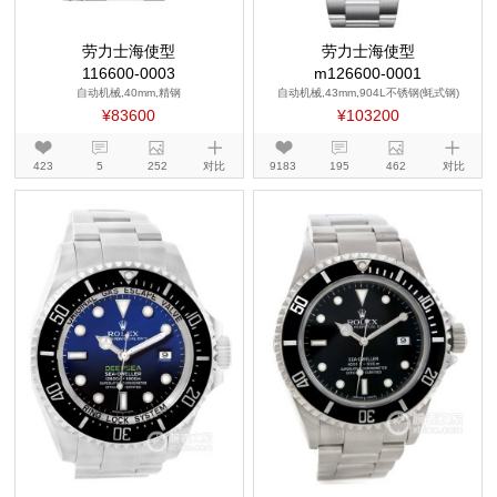
劳力士海使型
劳力士海使型
116600-0003
m126600-0001
自动机械,40mm,精钢
自动机械,43mm,904L不锈钢(蚝式钢)
¥83600
¥103200
423
5
252
对比
9183
195
462
对比