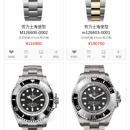
劳力士海使型
劳力士海使型
M126600-0002
m126603-0001
自动机械,43mm,蚝式钢
自动机械,43mm,蚝式钢
¥116900
¥180700
2496
22
8
对比
4592
75
90
对比