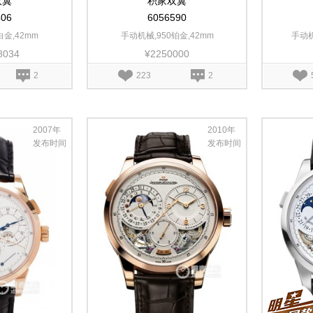
双翼
积家双翼
406
6056590
白金,42mm
手动机械,950铂金,42mm
手动机
8034
¥2250000
2
223
2
2007年
2010年
发布时间
发布时间