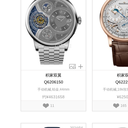
积家双翼
积家
Q6206150
Q6222
手动机械,铂金,44mm
手动机械,18k玫瑰
约¥4631658
¥625
11
165