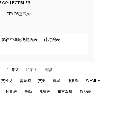
COLLECTIBLES
ATMOS空气钟
双轴立体陀飞轮腕表
计时腕表
丽
宝齐莱
柏莱士
法穆兰
艾米龙
蕾蒙威
艾美
尊皇
康斯登
WEMPE
时度表
爱勒
孔雀表
东方双狮
爵尼表