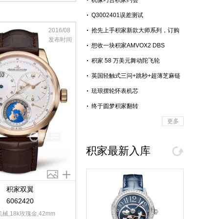
机缘巧合积家约会
Q3002401误差测试
2016/08
抢先上手积家新款大师系列，订购
发布时间
动储钢款
想收一块积家AMVOX2 DBS
Transponder
积家 58 万美元舞动陀飞轮
Heliotourbillon 白金万年历腕表
英国轻触式三问+跳秒+超薄芝麻链
珐琅摆轮怀表机芯
终于圆梦积家翻转
更多
积家最新入库
积家双翼
6062420
械,18k玫瑰金,42mm