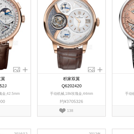
双翼
积家双翼
52J
Q6202420
金,42.5mm
手动机械,18k玫瑰金,44mm
手动机
000
约¥3705326
138