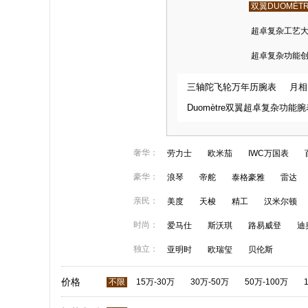
双翼DUOMÈT
超卓复杂工艺大师MA
超卓复杂功能创新大
三轴陀飞轮万年历腕表
月相
Duomètre双翼超卓复杂功能腕
奢华：
劳力士
欧米茄
IWC万国表
豪华：
浪琴
帝舵
泰格豪雅
雷达
亲民：
美度
天梭
精工
汉米尔顿
时尚：
爱马仕
斯沃琪
路易威登
迪
独立：
亚明时
欧瑞玺
贝伦斯
价格
不限
15万-30万
30万-50万
50万-100万