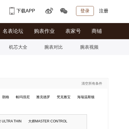
下载APP
登录
注册
名表论坛
购表作业
表家号
商铺
机芯大全
腕表对比
腕表视频
清空所有条件
朗格
帕玛强尼
雅克德罗
梵克雅宝
海瑞温斯顿
ULTRA THIN
大师MASTER CONTROL