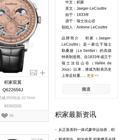
中文：
积家
英文：
Jaeger-LeCoultre
始于：
1833年
源于：
瑞士汝山谷
创始人：
Antoine LeCoultre
品牌简介 积家（Jaeger-
LeCoultre）是一家位于瑞士
勒桑捷（Le Sentier）的高级
钟表制造商。自1833年成立于
瑞士汝拉山谷（Vallée de
Joux）以来，便成为制表历史
上举足轻重......
更多>>
积家双翼
频道
Q622656J
械,950铂金,42.5mm
¥690000
积家最新资讯
96
从正装表到一体式豪华运动表，积
家大师不是跟风是回归
精准契合，时光有意 积家携手全球