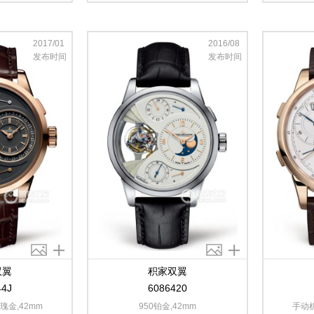
2017/01
2016/08
发布时间
发布时间
双翼
积家双翼
44J
6086420
瑰金,42mm
950铂金,42mm
手动机