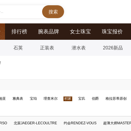
..
价
排行榜
腕表品牌
女士珠宝
珠宝报价
石英
正装表
潜水表
2026新品
价
地亚
雅典表
宝珀
理查米尔
积家
宝玑
伯爵
格拉苏蒂原创
RSO
北宸JAEGER-LECOULTRE
约会RENDEZ-VOUS
超薄大师MASTER 