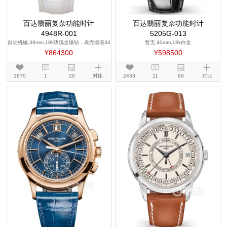
百达翡丽复杂功能时计
百达翡丽复杂功能时计
4948R-001
5205G-013
自动机械,38mm,18k玫瑰金镶钻，表壳镶嵌34
暂无,40mm,18k白金
7颗钻石（~2.65克拉）
¥864300
¥598500
1870
1
20
对比
2453
11
69
对比