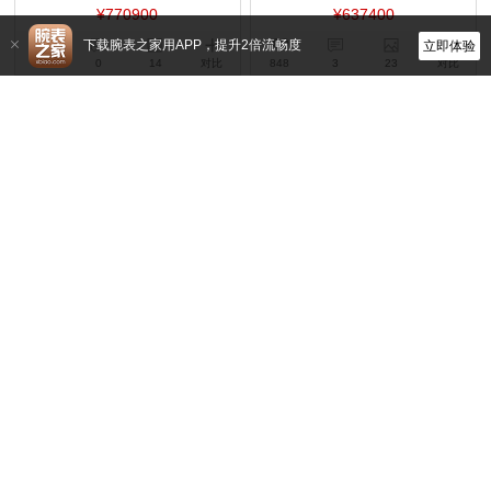
¥770900
¥637400
下载腕表之家用APP，提升2倍流畅度
立即体验
352
0
14
对比
848
3
23
对比
百达翡丽
百达翡丽
5328G-001
5172G-001
手动机械,41mm,白金
手动机械,41mm,18k白金
¥694100
¥864300