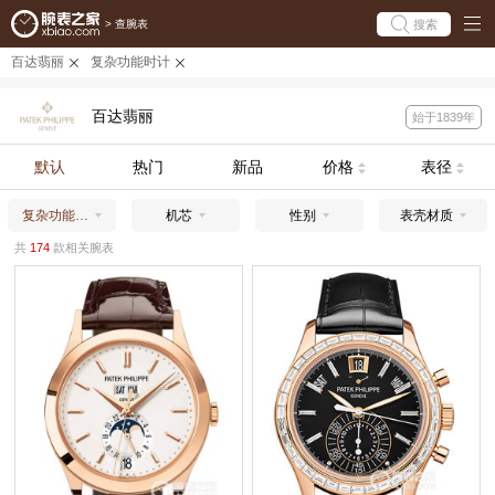
搜索
>
查腕表
百达翡丽
复杂功能时计
百达翡丽
始于1839年
默认
热门
新品
价格
表径
复杂功能时计
机芯
性别
表壳材质
共
174
款相关腕表