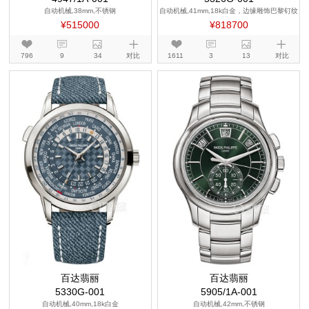
自动机械,38mm,不锈钢
自动机械,41mm,18k白金，边缘雕饰巴黎钉纹
图案
¥515000
¥818700
796
9
34
对比
1611
3
13
对比
百达翡丽
百达翡丽
5330G-001
5905/1A-001
自动机械,40mm,18k白金
自动机械,42mm,不锈钢