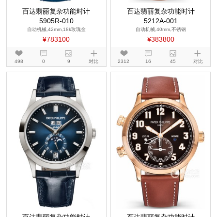
百达翡丽复杂功能时计
百达翡丽复杂功能时计
5905R-010
5212A-001
自动机械,42mm,18k玫瑰金
自动机械,40mm,不锈钢
¥783100
¥383800
498
0
9
对比
2312
16
45
对比