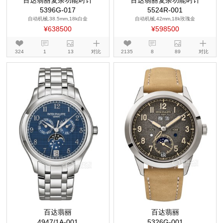
百达翡丽复杂功能时计
百达翡丽复杂功能时计
5396G-017
5524R-001
自动机械,38.5mm,18k白金
自动机械,42mm,18k玫瑰金
¥638500
¥598500
324
1
13
对比
2135
8
89
对比
百达翡丽
百达翡丽
4947/1A-001
5326G-001